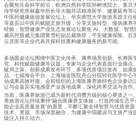
会聚焦生命科学前沿，欧洲自然科学院孙树侠院士、复旦
传学研究所林鑫华所长等大咖共话精准医学、健康延寿等
中医药健康旅游发展论坛上，华东师范大学旅游系原主任
等嘉宾以中医药赋能文旅升级，分享文旅转型、慢病康养
经验；智慧健康产业生态发展论坛聚焦
AI
、大数据、智慧
威高控股威元集团黄雪松副总裁致辞，平安健康保险、百
云灵医等企业代表共探科技重构健康服务的新可能。
多场圆桌论坛围绕中医文化传承、康养场景创新、长寿医
究、科技赋能健康等议题，专家与企业代表直面行业痛点
破局之策。创新成果发布环节，多项优质项目发布，如康
品、七福海会平台、上海瑞金医院舟山分院转化医学中心
动成果高效对接。会前组织的上海医康养旅特色企业参访
让与会嘉宾实地感受产业落地成果，深化跨界交流与合作
当前，医康养旅游已成为新时代消费升级的核心赛道之一
养旅游论坛持续秉持
“
融合医康养文体旅，打造跨域生态平
能企业高质量发展
”
的愿景，不断汇聚全球智慧与优质资源
技术、资源、市场深度融合，为健康中国建设与文旅产业
级注入持久动力。