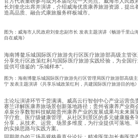
官方代表重磅参与成为本届论坛一大亮点。威海市人民政
长刘奎忠出席并演讲，介绍威海优质康养旅游资源，提出
造高品质、融合式康旅服务样板城市
。
图为：威海市人民政府刘奎忠副市长
发表主题演讲《畅游千里山
自在威海》
海南博鳌乐城国际医疗旅游先行区医疗旅游部高级主管张
分享先行区政策红利与国际医疗旅游实践经验，为全国行
提供可借鉴的
“
乐城样本
”
。
图为：
海南博鳌乐城国际医疗旅游先行区管理局医疗旅游部高级主
宁
发表主题演讲《共享乐城政策红利，共建国际医疗旅游目的地
主论坛演讲环节干货满满。威高云行智创中心产业运营负
赛兰详解医康养旅场景创新落地路径；贵州省康养产业商
卓泉分享数智科技赋能贵州康养产业的发展成果与未来展
字疗愈、医疗级健康管理、从社区到景区的多元健康服务
分享，从技术、运营、场景多维度，为行业提供可落地、
的实操思路与实践方案。
同期举办的三场高规格垂直分论坛：精准医学与长寿医学