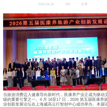
2026-04-20
569
分享
当旅游消费迈入健康导向新时代，医康养产业正成为驱动
级的重要引擎之一。
4
月
16
至
17
日，
2026
第五届医康养
业创新发展论坛在上海威高云行智创中心成功举办。本届