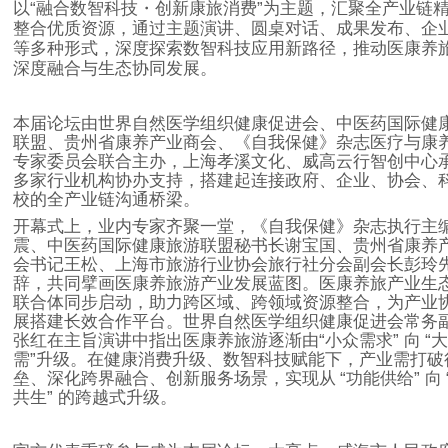
以
“
融合数智科技・创新康旅消费
”
为主题，汇聚全产业链
整合优质资源，通过主题演讲、圆桌对话、成果发布、企
等多种形式，深度探索数智科技应用新路径，推动医康养
深度融合与生态协同发展。
本届论坛由世界自然医学组织健康促进会、中医药国际健
联盟、贵州省康养产业商会、《自我保健》杂志医疗与康
专家委员会联合主办，上海孝溪文化、威高云行智创中心
多家行业机构协办支持，搭建起连接政府、企业、协会、
校的全产业链沟通桥梁。
开幕式上，业内专家齐聚一堂，《自我保健》杂志执行主
震、中医药国际健康旅游联盟秘书长谢宝国、贵州省康养
会书记王松、上海市旅游行业协会旅行社分会副会长彭玲
辞，共同擘画医康养旅游产业发展蓝图。医康养旅产业生
联合体同步启动，助力跨区域、跨领域资源整合，为产业
展搭建长效合作平台。
世界自然医学组织健康促进会常务
张红在主旨演讲中指出医康养旅游逐渐由
“
小众需求
”
向
“
大
需
”
升级。在健康消费升级、数智科技赋能下，产业需打破
垒、深化跨界融合、创新服务场景，实现从
“
功能供给
”
向
共生
”
的跨越式升级。