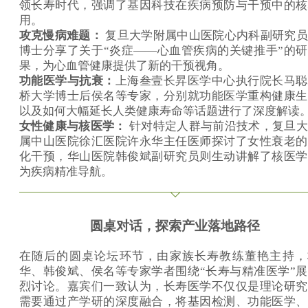
领长寿时代，强调了基因科技在疾病预防与干预中的核
用。
攻克慢病难题
：
复旦大学附属中山医院心内科副研究员
博士分享了关于“炎症——心血管疾病的关键推手”的
果，为心血管健康提供了新的干预视角。
功能医学与抗衰：
上海叁壹长昇医学中心执行院长马聪
桥大学博士后侯名等专家，分别就功能医学重构健康生
以及如何大幅延长人类健康寿命等话题进行了深度解读
女性健康与核医学：
针对特定人群与前沿技术，复旦大
属中山医院徐汇医院许永华主任医师探讨了女性衰老的
化干预，华山医院韩俊斌副研究员则生动讲解了核医学
为疾病精准导航
。
圆桌对话，探索产业落地路径
在随后的圆桌论坛环节，由家族长寿教练董艳主持，
华、韩俊斌、侯名等专家学者围绕
“
长寿与精准医学”
烈讨论。嘉宾们一致认为，长寿医学不仅仅是理论研究
需要通过产学研的深度融合，将基因检测、功能医学、